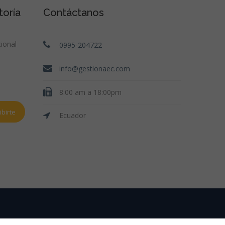
toría
Contáctanos
ional
0995-204722
info@gestionaec.com
8:00 am a 18:00pm
birte
Ecuador