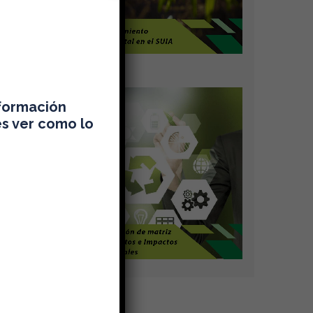
ELABORACIÓN Y APROBACIÓN DE INFO
GENERACIÓN DE PLAN DE MANEJO AMB
GENERACIÓN DE PLAN DE MANEJO AMB
nformación
es ver como lo
AL DE DESECHOS PELIGROSOS
REALIZACIÓN DE MATRIZ DE ASPECTOS
ERADOR DESECHOS PELIGROSOS