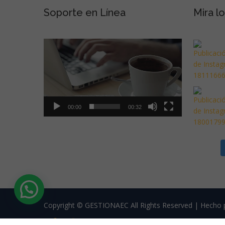
Soporte en Línea
Reproductor
Mira l
de
vídeo
00:00
00:32
Copyright © GESTIONAEC All Rights Reserved | Hecho