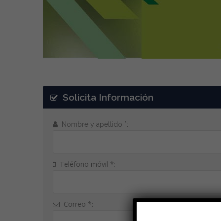
Solicita Información
Nombre y apellido *:
Teléfono móvil *:
Correo *: