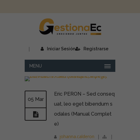
|
Iniciar Sesión
Registrarse
MENU
Eric PERON – Sed conseq
05 Mar
uat, leo eget bibendum s
odales (Manual Complet
e)
johanna.calderon
|
|