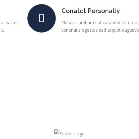
Conatct Personally
o leac est
Nunc at pretium est curabitur commod
it.
venenatis egestas sed aliquet auguevel