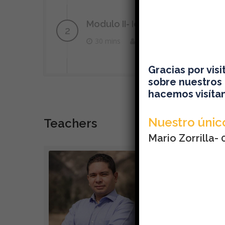
Modulo II- Identificación y eval
30 mins
Mario Zorrilla
Gracias por vis
sobre nuestros 
hacemos visítan
Nuestro único
Teachers
Mario Zorrilla-