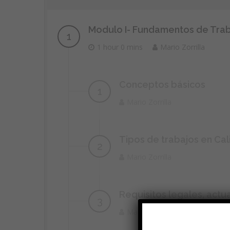
Modulo I- Fundamentos de Trab
1 hour 0 mins
Mario Zorrilla
Conceptos básicos
Mario Zorrilla
Tipos de trabajos en Cal
Mario Zorrilla
Requisitos legales, actu
Mario Zorrilla