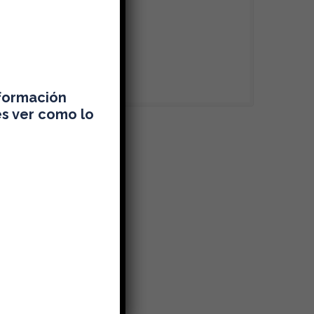
nformación
es ver como lo