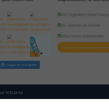
SSO Seguridad y Salud Ocupac
ISO Sistemas de Gestión
Otros temas empresariales
Escríbenos te ayudamos a inscri
Seguir en Instagram
 por XCELSA SA