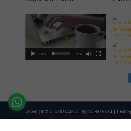
de
vídeo
00:00
00:32
Copyright © GESTIONAEC All Rights Reserved | Hecho