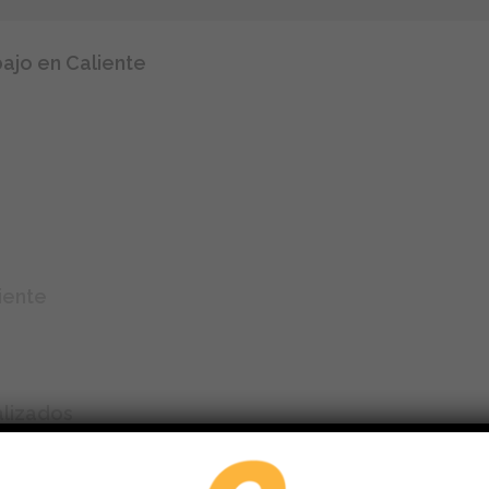
ajo en Caliente
iente
alizados