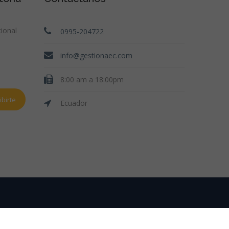
ional
0995-204722
info@gestionaec.com
8:00 am a 18:00pm
birte
Ecuador