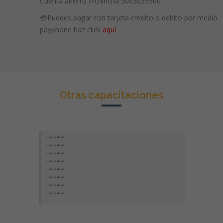
Cuenta ahorro Pichincha 5003039500
💳Puedes pagar con tarjeta crédito o débito por medio
payphone haz click
aquí
Otras capacitaciones
RIGPASS- ACCESO PETROLERO
PREVENCIÓN RIESGOS LABORALES
PROGRAMAS DE SALUD OCUPACIONAL
BRIGADA EVACUACIÓN Y RESCATE
BRIGADA COMBATE ANTE INCENDIOS
BRIGADA HAZMAT ANTE DERRAME Y FUGA
BRIGADA PRIMEROS AUXILIOS
BUENAS PRÁCTICAS DE MANUFACTURA