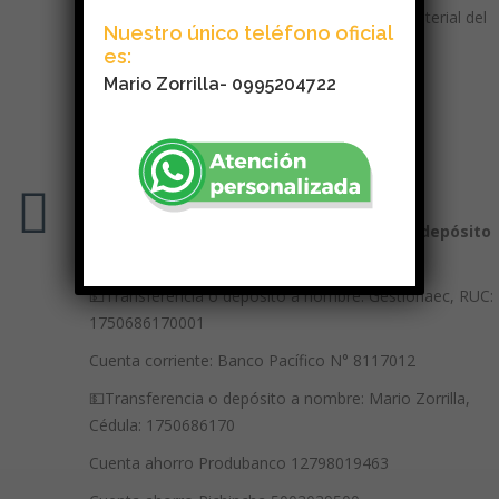
electrónico con los datos para el acceso al material del
Nuestro único teléfono oficial
curso y links de ingreso.
es:
Mario Zorrilla- 0995204722
Formas de pago
Puedes realizar pago por: transferencia, depósito
o tarjeta crédito
💵Transferencia o depósito a nombre: Gestionaec, RUC:
1750686170001
Cuenta corriente: Banco Pacífico N° 8117012
💵Transferencia o depósito a nombre: Mario Zorrilla,
Cédula: 1750686170
Cuenta ahorro Produbanco 12798019463