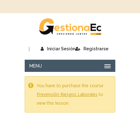
|
Iniciar Sesión
Registrarse
MENU
You have to purchase the course
Prevención Riesgos Laborales
to
view this lesson.