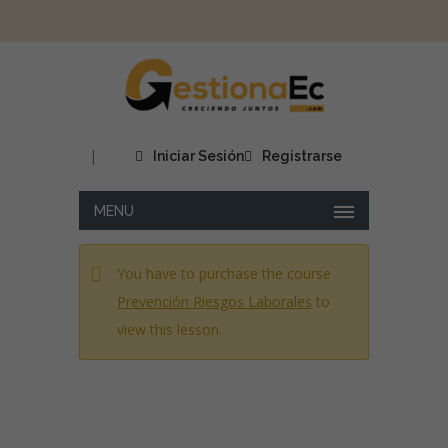
|
Iniciar Sesión
Registrarse
MENU
You have to purchase the course
Prevención Riesgos Laborales
to
view this lesson.