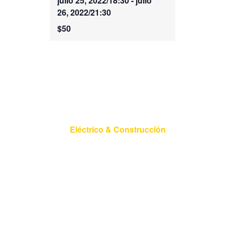
julio 25, 2022/18:30
-
julio
26, 2022/21:30
$50
Capacitación:
Prevención Riesgos
Laborales
Eléctrico & Construcción