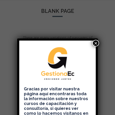
BLANK PAGE
There are many variations of passages of
×
Lorem Ipsum available, but the majority
have suffered alteration in some form,
by injected humour, or randomised words
which don't look even slightly believable. If
you are going to use a
passage of Lorem Ipsum, you need to be
sure there isn't anything embarrassing
Gracias por visitar nuestra
página aquí encontraras toda
la información sobre nuestros
cursos de capacitación y
consultoría, si quieres ver
BACK TO HOME
como lo hacemos visítanos en